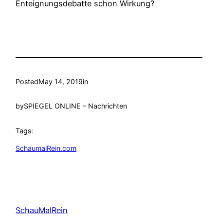
Enteignungsdebatte schon Wirkung?
Posted
May 14, 2019
in
by
SPIEGEL ONLINE – Nachrichten
Tags:
SchaumalRein.com
SchauMalRein