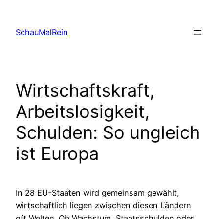
Skip
to
SchauMalRein
content
Wirtschaftskraft,
Arbeitslosigkeit,
Schulden: So ungleich
ist Europa
In 28 EU-Staaten wird gemeinsam gewählt,
wirtschaftlich liegen zwischen diesen Ländern
oft Welten. Ob Wachstum, Staatsschulden oder