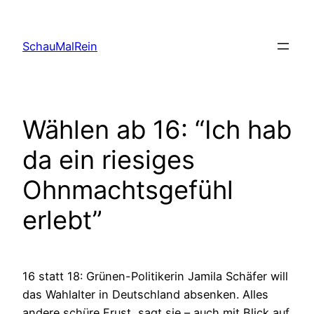
Skip
to
SchauMalRein
content
Wählen ab 16: “Ich hab
da ein riesiges
Ohnmachtsgefühl
erlebt”
16 statt 18: Grünen-Politikerin Jamila Schäfer will
das Wahlalter in Deutschland absenken. Alles
andere schüre Frust, sagt sie – auch mit Blick auf