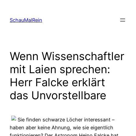
Skip
to
SchauMalRein
content
Wenn Wissenschaftler
mit Laien sprechen:
Herr Falcke erklärt
das Unvorstellbare
Sie finden schwarze Löcher interessant –
haben aber keine Ahnung, wie sie eigentlich
funktionieren? Der Astronom Heino Falcke hat