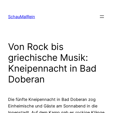
Skip
to
SchauMalRein
content
Von Rock bis
griechische Musik:
Kneipennacht in Bad
Doberan
Die fünfte Kneipennacht in Bad Doberan zog
Einheimische und Gäste am Sonnabend in die
Innenstadt. Auf dem Kamp gab es rockige Klänge