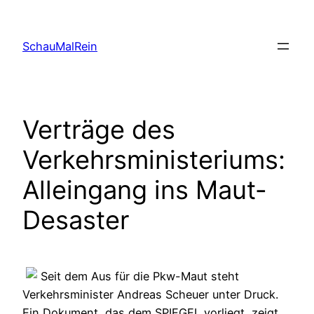
Skip
to
SchauMalRein
content
Verträge des
Verkehrsministeriums:
Alleingang ins Maut-
Desaster
Seit dem Aus für die Pkw-Maut steht
Verkehrsminister Andreas Scheuer unter Druck.
Ein Dokument, das dem SPIEGEL vorliegt, zeigt,