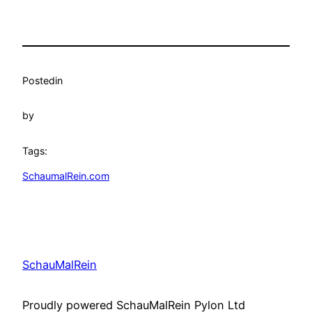
Posted
in
by
Tags:
SchaumalRein.com
SchauMalRein
Proudly powered SchauMalRein Pylon Ltd