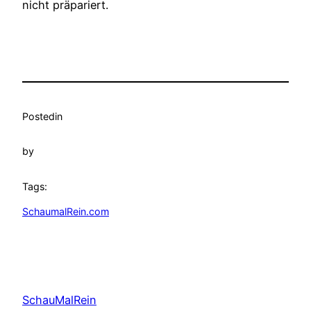
nicht präpariert.
Posted
in
by
Tags:
SchaumalRein.com
SchauMalRein