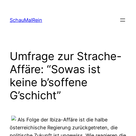
Skip
to
SchauMalRein
content
Umfrage zur Strache-
Affäre: “Sowas ist
keine b’soffene
G’schicht”
Als Folge der Ibiza-Affäre ist die halbe
österreichische Regierung zurückgetreten, die
politische Zukunft ist ungewiss. Wie reagieren die