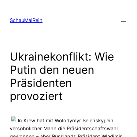
Skip
to
SchauMalRein
content
Ukrainekonflikt: Wie
Putin den neuen
Präsidenten
provoziert
In Kiew hat mit Wolodymyr Selenskyj ein
versöhnlicher Mann die Präsidentschaftswahl
gewonnen – aber Russlands Präsident Wladimir