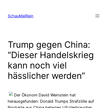
Skip
to
SchauMalRein
content
Trump gegen China:
“Dieser Handelskrieg
kann noch viel
hässlicher werden”
Der Ökonom David Weinstein hat
herausgefunden: Donald Trumps Strafzölle auf
Produkte aus China belasten US-Verbraucher.