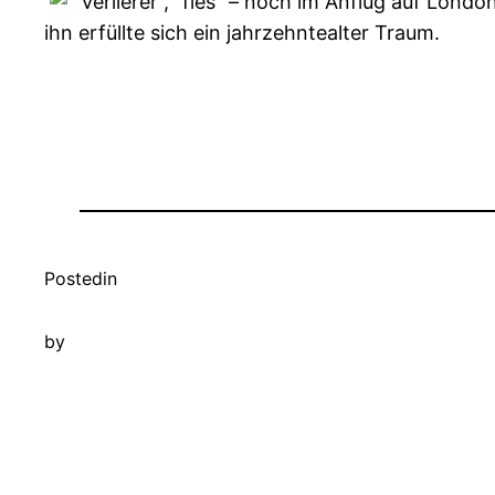
“Verlierer”, “fies” – noch im Anflug auf Lon
ihn erfüllte sich ein jahrzehntealter Traum.
Posted
in
by