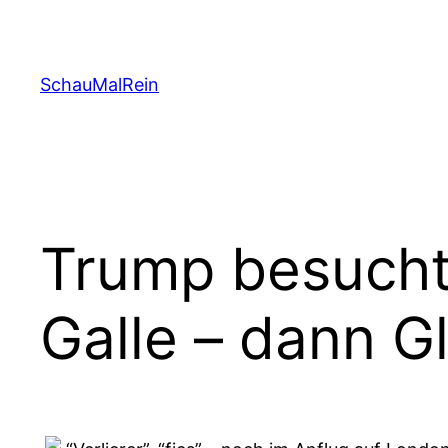
Skip
to
content
SchauMalRein
Trump besucht 
Galle – dann G