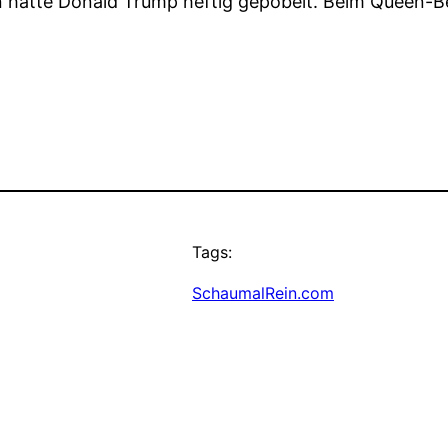
don hatte Donald Trump heftig gepöbelt. Beim Queen-B
Tags:
SchaumalRein.com