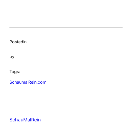
Posted
in
by
Tags:
SchaumalRein.com
SchauMalRein