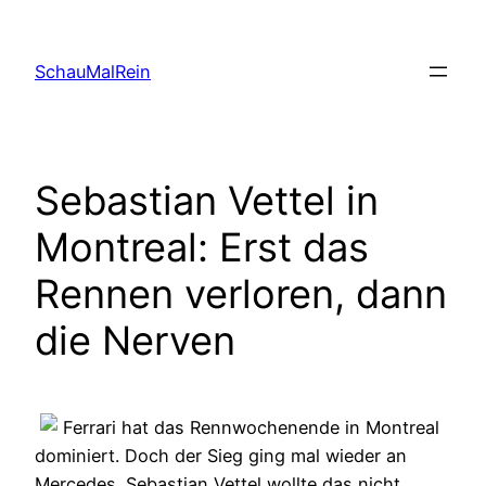
Skip
to
SchauMalRein
content
Sebastian Vettel in
Montreal: Erst das
Rennen verloren, dann
die Nerven
Ferrari hat das Rennwochenende in Montreal
dominiert. Doch der Sieg ging mal wieder an
Mercedes. Sebastian Vettel wollte das nicht