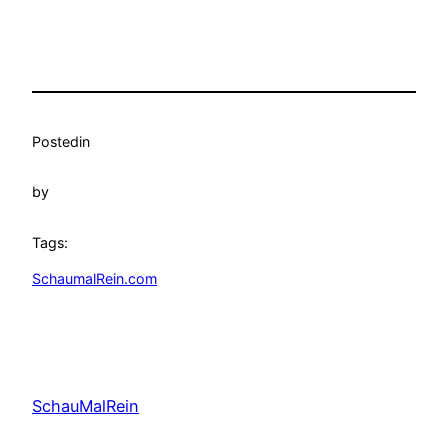
Posted
in
by
Tags:
SchaumalRein.com
SchauMalRein