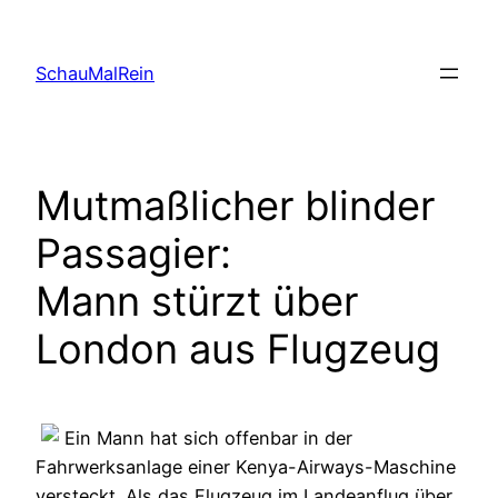
Skip
to
SchauMalRein
content
Mutmaßlicher blinder
Passagier:
Mann stürzt über
London aus Flugzeug
Ein Mann hat sich offenbar in der
Fahrwerksanlage einer Kenya-Airways-Maschine
versteckt. Als das Flugzeug im Landeanflug über