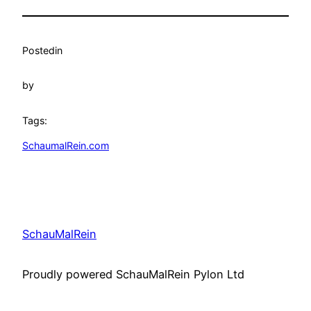
Posted
in
by
Tags:
SchaumalRein.com
SchauMalRein
Proudly powered SchauMalRein Pylon Ltd