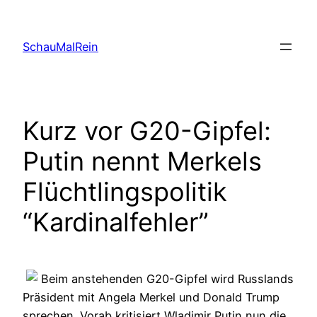
Skip
to
SchauMalRein
content
Kurz vor G20-Gipfel:
Putin nennt Merkels
Flüchtlingspolitik
“Kardinalfehler”
Beim anstehenden G20-Gipfel wird Russlands
Präsident mit Angela Merkel und Donald Trump
sprechen. Vorab kritisiert Wladimir Putin nun die