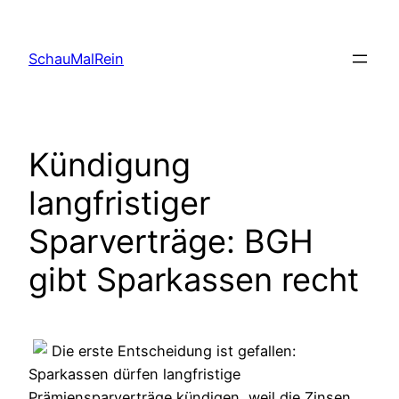
Skip
to
SchauMalRein
content
Kündigung
langfristiger
Sparverträge: BGH
gibt Sparkassen recht
Die erste Entscheidung ist gefallen:
Sparkassen dürfen langfristige
Prämiensparverträge kündigen, weil die Zinsen