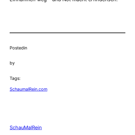
Posted
in
by
Tags:
SchaumalRein.com
SchauMalRein