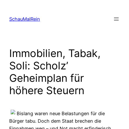
Skip
to
SchauMalRein
content
Immobilien, Tabak,
Soli: Scholz’
Geheimplan für
höhere Steuern
Bislang waren neue Belastungen für die
Bürger tabu. Doch dem Staat brechen die
Einnahmen weg – und Not macht erfinderisch.