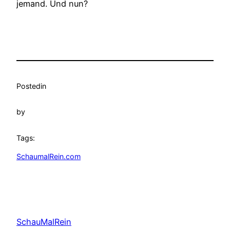
jemand. Und nun?
Posted
in
by
Tags:
SchaumalRein.com
SchauMalRein