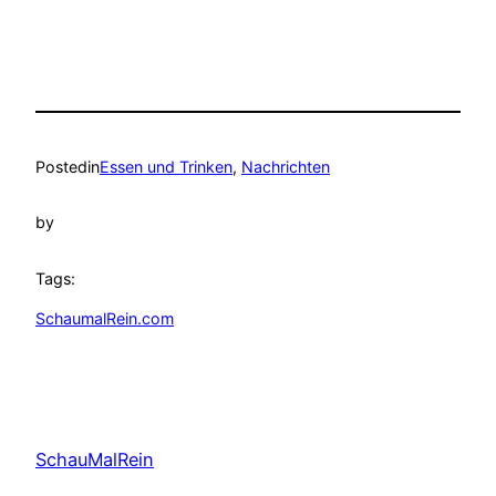
Posted
in
Essen und Trinken
, 
Nachrichten
by
Tags:
SchaumalRein.com
SchauMalRein