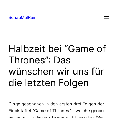
Skip
to
SchauMalRein
content
Halbzeit bei “Game of
Thrones”: Das
wünschen wir uns für
die letzten Folgen
Dinge geschahen in den ersten drei Folgen der
Finalstaffel “Game of Thrones” – welche genau,
wollen wir in diesem Teaser nicht verraten (Sie