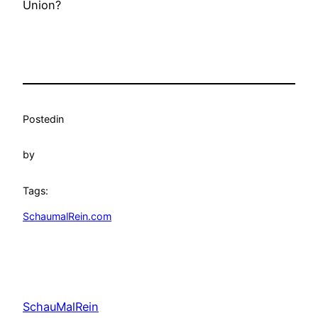
Union?
Posted
in
by
Tags:
SchaumalRein.com
SchauMalRein