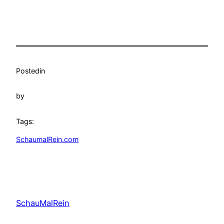
Posted
in
by
Tags:
SchaumalRein.com
SchauMalRein