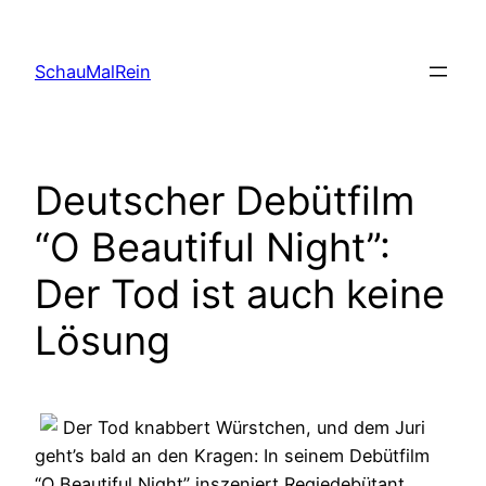
Skip
to
SchauMalRein
content
Deutscher Debütfilm
“O Beautiful Night”:
Der Tod ist auch keine
Lösung
Der Tod knabbert Würstchen, und dem Juri
geht’s bald an den Kragen: In seinem Debütfilm
“O Beautiful Night” inszeniert Regiedebütant