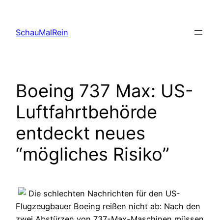
Skip
to
SchauMalRein
content
Boeing 737 Max: US-
Luftfahrtbehörde
entdeckt neues
“mögliches Risiko”
Die schlechten Nachrichten für den US-
Flugzeugbauer Boeing reißen nicht ab: Nach den
zwei Abstürzen von 737-Max-Maschinen müssen