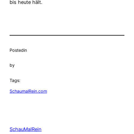
bis heute hält.
Posted
in
by
Tags:
SchaumalRein.com
SchauMalRein