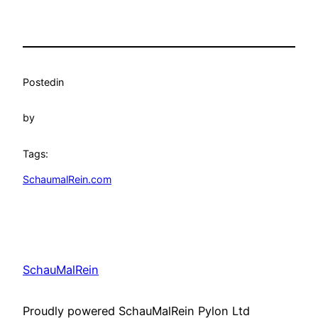
Posted
in
by
Tags:
SchaumalRein.com
SchauMalRein
Proudly powered SchauMalRein Pylon Ltd