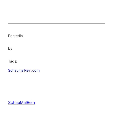
Posted
in
by
Tags:
SchaumalRein.com
SchauMalRein