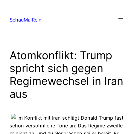
Skip
to
SchauMalRein
content
Atomkonflikt: Trump
spricht sich gegen
Regimewechsel in Iran
aus
Im Konflikt mit Iran schlägt Donald Trump fast
schon versöhnliche Töne an: Das Regime zweifle
er nicht an, und zu Gesprächen sei er bereit. Er