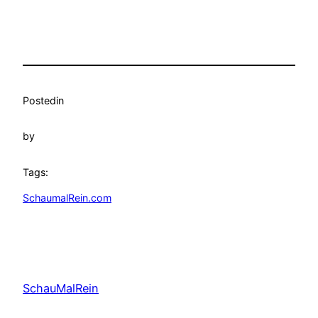
Posted
in
by
Tags:
SchaumalRein.com
SchauMalRein