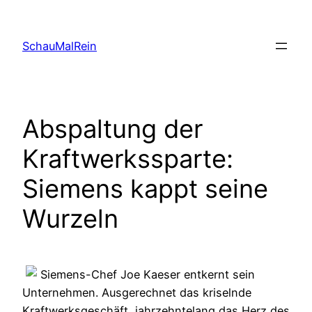
Skip
to
SchauMalRein
content
Abspaltung der
Kraftwerkssparte:
Siemens kappt seine
Wurzeln
Siemens-Chef Joe Kaeser entkernt sein
Unternehmen. Ausgerechnet das kriselnde
Kraftwerksgeschäft, jahrzehntelang das Herz des