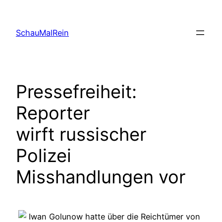
Skip
to
SchauMalRein
content
Pressefreiheit:
Reporter
wirft russischer
Polizei
Misshandlungen vor
Iwan Golunow hatte über die Reichtümer von