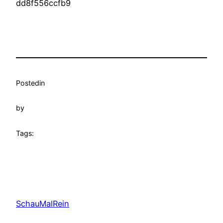
dd8f556ccfb9
Posted
in
by
Tags:
SchauMalRein