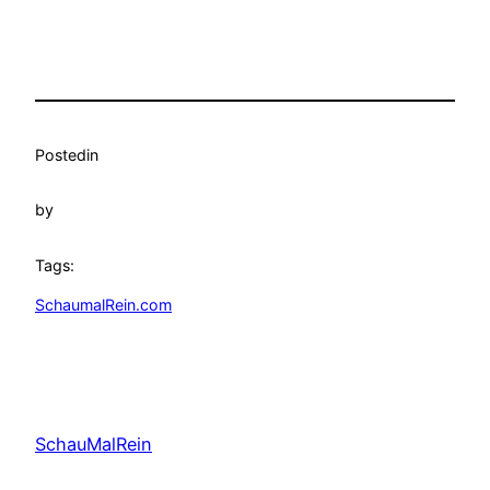
Posted
in
by
Tags:
SchaumalRein.com
SchauMalRein