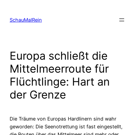
Skip
to
SchauMalRein
content
Europa schließt die
Mittelmeerroute für
Flüchtlinge: Hart an
der Grenze
Die Träume von Europas Hardlinern sind wahr
geworden: Die Seenotrettung ist fast eingestellt,
die Routen über das Mittelmeer sind mehr oder