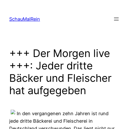
Skip
to
SchauMalRein
content
+++ Der Morgen live
+++: Jeder dritte
Bäcker und Fleischer
hat aufgegeben
In den vergangenen zehn Jahren ist rund
jede dritte Bäckerei und Fleischerei in
Deutschland verschwunden. Das liegt nicht nur